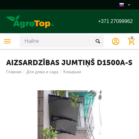
+371 27099962
0
AIZSARDZĪBAS JUMTIŅŠ D1500A-S
Главная
/
Для дома и сада
/
Козырьки