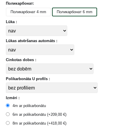
Поликарбонат:
Поликарбонат 4 mm
Поликарбонат 6 mm
Lūka :
Lūkas atvēršanas automāts :
Cinkotas dobes :
Polikarbonāta U profils :
Izmēri :
4m ar polikarbonātu
6m ar polikarbonātu (+
209,00
€
)
8m ar polikarbonātu (+
418,00
€
)