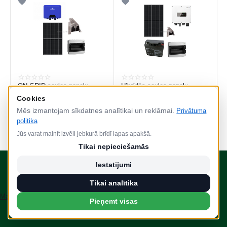
ON-GRID saules paneļu
Hibrīdās saules paneļu
sistēmas tīklam
sistēmas
Cookies
Mēs izmantojam sīkdatnes analītikai un reklāmai.
Privātuma
4 800,00
€
7 200,00
€
politika
Jūs varat mainīt izvēli jebkurā brīdī lapas apakšā.
Tikai nepieciešamās
Iestatījumi
Tikai analītika
Mainīt sīkdatņu iestatījumus
Pieņemt visas