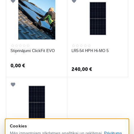
Stiprinājumi ClickFit EVO
LR5-54 HPH Hi-MO 5
0,00
€
240,00
€
Cookies
Mēs izmantojam sīkdatnes analītikai un reklāmai.
Privātuma