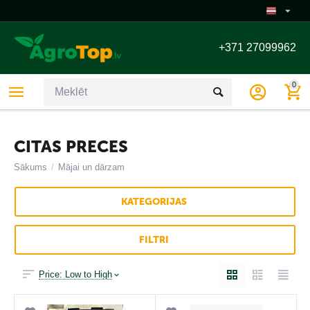
+371 27099962
0
CITAS PRECES
Sākums
/
Mājai un dārzam
KATEGORIJAS
FILTRI
Price: Low to High