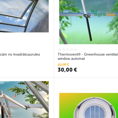
īcām no kvadrātcaurules
Thermovent® - Greenhouse ventilat
window automat
40,00
€
30,00
€