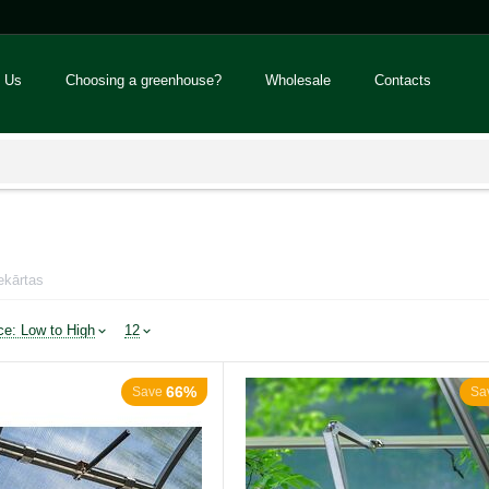
 Us
Choosing a greenhouse?
Wholesale
Contacts
ekārtas
ce: Low to High
12
66%
Save
Sa