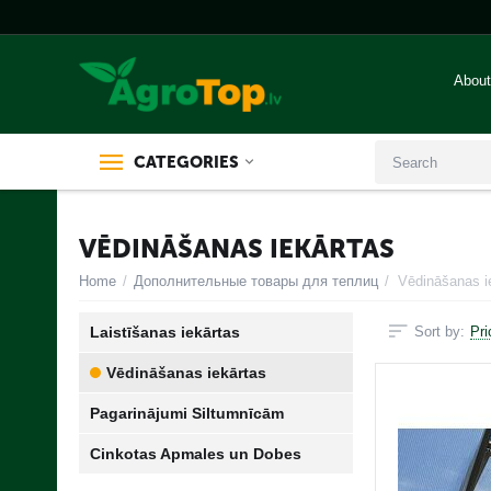
About
CATEGORIES
VĒDINĀŠANAS IEKĀRTAS
Home
/
Дополнительные товары для теплиц
/
Vēdināšanas i
Laistīšanas iekārtas
Sort by:
Pri
Vēdināšanas iekārtas
Pagarinājumi Siltumnīcām
Cinkotas Apmales un Dobes