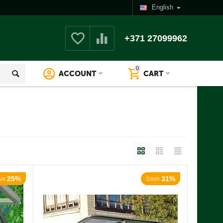
English
+371 27099962
0
ACCOUNT
CART
25%
31%
ve
Save