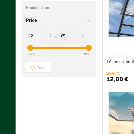
Product filters
Price
€
–
€
12
€
65
€
Lūkas siltumn
Reset
35,00
€
12,00
€