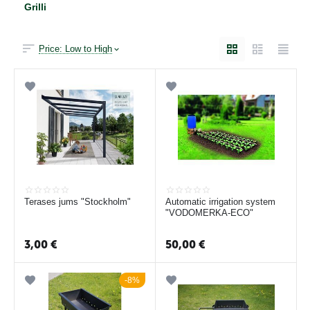
Grilli
Price: Low to High
Terases jums "Stockholm"
Automatic irrigation system
"VODOMERKA-ECO"
3,00
€
50,00
€
8%