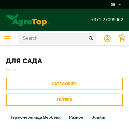
+371 27099962
0
ДЛЯ САДА
Home
CATEGORIES
FILTERS
Термочерепица Вербена
Разное
Jumtiņi